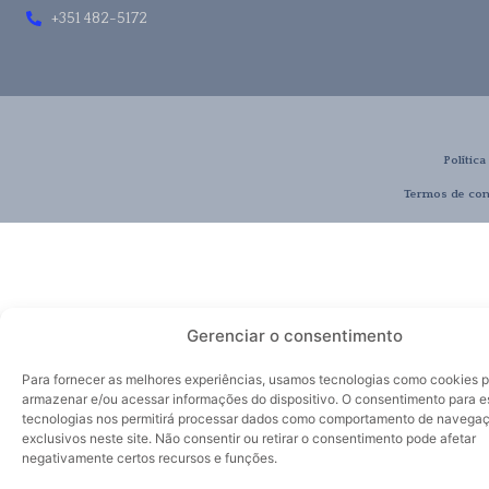
+351 482-5172
Política
Termos de con
Gerenciar o consentimento
Para fornecer as melhores experiências, usamos tecnologias como cookies 
armazenar e/ou acessar informações do dispositivo. O consentimento para e
tecnologias nos permitirá processar dados como comportamento de navegaç
exclusivos neste site. Não consentir ou retirar o consentimento pode afetar
negativamente certos recursos e funções.