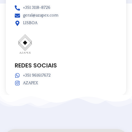
+351 3118-8726
geral@azapex.com
LISBOA
REDES SOCIAIS
+351 961617672
AZAPEX